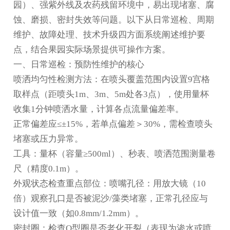
园）、强紫外线及农药残留环境中，易出现堵塞、腐
蚀、磨损、密封失效等问题。以下从日常巡检、周期
维护、故障处理、技术升级四方面系统阐述维护要
点，结合果园实际场景提供可操作方案。
一、日常巡检：预防性维护的核心
喷洒均匀性检测方法：在喷头覆盖范围内设置9宫格
取样点（距喷头1m、3m、5m处各3点），使用量杯
收集1分钟喷洒水量，计算各点流量偏差率。
正常偏差应≤±15%，若单点偏差＞30%，需检查喷头
堵塞或压力异常。
工具：量杯（容量≥500ml）、秒表、喷洒范围测量卷
尺（精度0.1m）。
外观状态检查重点部位：喷嘴孔径：用放大镜（10
倍）观察孔口是否被泥沙/藻类堵塞，正常孔径应与
设计值一致（如0.8mm/1.2mm）。
密封圈：检查O型圈是否老化开裂（表现为渗水或喷