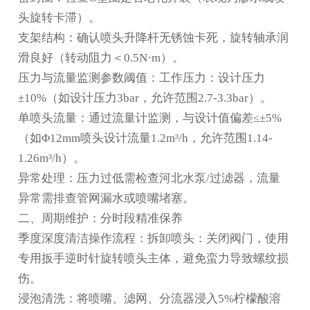
头旋转卡滞）。
支架结构：确认喷头升降杆无锈蚀卡死，旋转轴承润
滑良好（转动阻力＜0.5N·m）。
压力与流量监测参数阈值：工作压力：设计压力
±10%（如设计压力3bar，允许范围2.7-3.3bar）。
单喷头流量：通过流量计监测，与设计值偏差≤±5%
（如Φ12mm喷头设计流量1.2m³/h，允许范围1.14-
1.26m³/h）。
异常处理：压力过低需检查
河北水泵
/过滤器，流量
异常需排查管网漏水或喷嘴堵塞。
二、周期维护：分时段精准保养
季度深度清洁操作流程：拆卸喷头：关闭阀门，使用
专用扳手逆时针旋转喷头主体，避免蛮力导致螺纹损
伤。
浸泡清洗：将喷嘴、滤网、分流器浸入5%柠檬酸溶