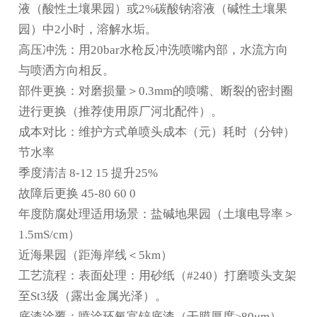
液（酸性土壤果园）或2%碳酸钠溶液（碱性土壤果
园）中2小时，溶解水垢。
高压冲洗：用20bar水枪反冲洗喷嘴内部，水流方向
与喷洒方向相反。
部件更换：对磨损量＞0.3mm的喷嘴、断裂的密封圈
进行更换（推荐使用原厂
河北配件
）。
成本对比：维护方式单喷头成本（元）耗时（分钟）
节水率
季度清洁 8-12 15 提升25%
故障后更换 45-80 60 0
年度防腐处理适用场景：盐碱地果园（土壤电导率＞
1.5mS/cm）
近海果园（距海岸线＜5km）
工艺流程：表面处理：用砂纸（#240）打磨喷头支架
至St3级（露出金属光泽）。
底漆涂覆：喷涂环氧富锌底漆（干膜厚度≥80μm），