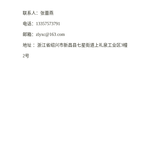
联系人：张蕾燕
电话：13357573791
邮箱：zlyxc@163.com
地址 ：浙江省绍兴市新昌县七星街道上礼泉工业区3幢
2号