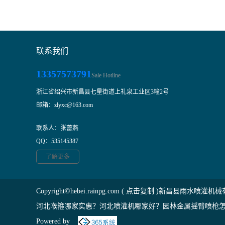
联系我们
13357573791
Sale Hotline
浙江省绍兴市新昌县七星街道上礼泉工业区3幢2号
邮箱：zlyxc@163.com
联系人：张蕾燕
QQ：535145387
了解更多
Copyright©
hebei.rainpg.com
(
点击复制
)新昌县雨水喷灌机械
河北喉箍哪家实惠？河北喷灌机哪家好？园林金属摇臂喷枪怎
Powered by