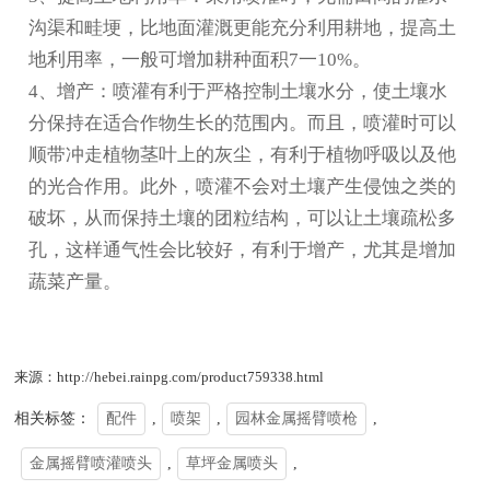
沟渠和畦埂，比地面灌溉更能充分利用耕地，提高土
地利用率，一般可增加耕种面积7一10%。
4、增产：喷灌有利于严格控制土壤水分，使土壤水
分保持在适合作物生长的范围内。而且，喷灌时可以
顺带冲走植物茎叶上的灰尘，有利于植物呼吸以及他
的光合作用。此外，喷灌不会对土壤产生侵蚀之类的
破坏，从而保持土壤的团粒结构，可以让土壤疏松多
孔，这样通气性会比较好，有利于增产，尤其是增加
蔬菜产量。
来源：http://hebei.rainpg.com/product759338.html
相关标签：
配件
,
喷架
,
园林金属摇臂喷枪
,
金属摇臂喷灌喷头
,
草坪金属喷头
,