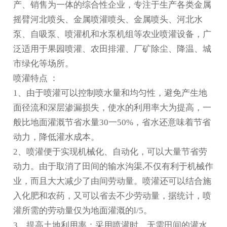
产、销售为一体的综合性企业，专注于生产各类金属
摇臂
河北喷头
、金属喷灌喷头、金属喷头、
河北水
泵
、自吸泵、喷灌机和水泵机组等农业喷灌设备，广
泛适用于果园喷灌、农田排灌、厂矿除尘、降温、城
市绿化等场所。
喷灌特点 ：
1、由于喷灌可以控制喷水量和均匀性，避免产生地
面径流和深层渗漏损失，使水的利用率大为提高，一
般比地面灌溉节省水量30一50%，省水还意味着节省
动力，降低灌水成本。
2、喷灌便于实现机械化、自动化，可以大量节省劳
动力。由于取消了田间的输水沟渠,不仅有利于机械作
业，而且大大减少了由间劳动量。喷灌还可以结合施
入化肥和农药，又可以省去不少劳动量，据统计，喷
灌所需的劳动量仅为地面灌溉的l/5。
3、提高土地利用率：采用喷灌时，无需田间的灌水