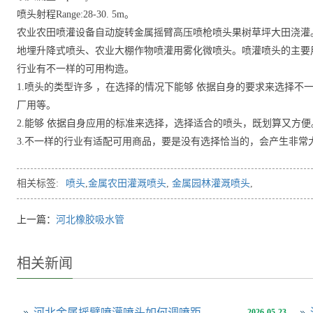
喷头射程Range:28-30. 5m。
农业农田喷灌设备自动旋转金属摇臂高压喷枪喷头果树草坪大田浇灌
地埋升降式喷头、农业大棚作物喷灌用雾化微喷头。喷灌喷头的主要
行业有不一样的可用构造。
1.喷头的类型许多 ，在选择的情况下能够 依据自身的要求来选择
厂用等。
2.能够 依据自身应用的标准来选择，选择适合的喷头，既划算又方便
3.不一样的行业有适配可用商品，要是没有选择恰当的，会产生非常
相关标签:
喷头
,
金属农田灌溉喷头
,
金属园林灌溉喷头
,
上一篇：
河北橡胶吸水管
相关新闻
河北金属摇臂喷灌喷头如何调喷距
2026-05-23