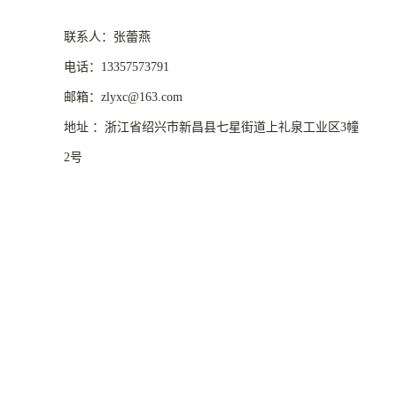
联系人：张蕾燕
电话：13357573791
邮箱：zlyxc@163.com
地址 ：浙江省绍兴市新昌县七星街道上礼泉工业区3幢
2号