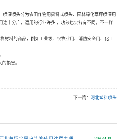
。喷灌喷头分为农田作物用摇臂式喷头、园林绿化草坪喷灌用
用途十分广，运用的行业许多 ，功效也会各有不同，不一样
不一样材料的商品，例如工业级、农牧业用、消防安全用、化工
。
大的损害。
下一篇：
河北塑料喷头
河北草坪金属喷头的使用注意事项
2026-04-18