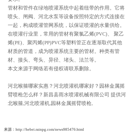
管材和管件在绿地喷灌系统中起着纽带的作用。它将
喷头、闸阀、
河北水泵
等设备按照特定的方式连接在
一起，构成喷灌管网系统，以保证喷灌的水量供给。
在喷灌行业里，常用的管材有聚氯乙烯(PVC)、 聚乙
烯(PE)、聚丙烯(PP)PVC等塑料管正在逐渐取代其他
材质的管道，成为喷灌系统主要的管材。种类有管
材、接头、弯头、异径、堵头、法兰等。
本文来源于网络若有侵权请联系删除。
河北喉箍哪家实惠？河北喷灌机哪家好？园林金属摇
臂喷枪怎么样？新昌县雨水喷灌机械有限公司 提供河
北喉箍,河北喷灌机,园林金属摇臂喷枪,
来源：http://hebei.rainpg.com/news985476.html