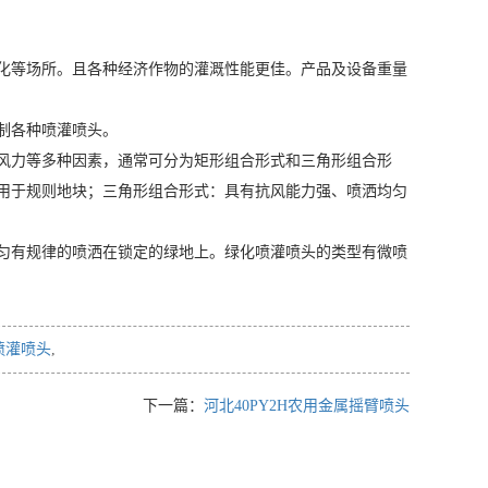
化等场所。且各种经济作物的灌溉性能更佳。产品及设备重量
制各种喷灌喷头。
风力等多种因素，通常可分为矩形组合形式和三角形组合形
用于规则地块；三角形组合形式：具有抗风能力强、喷洒均匀
匀有规律的喷洒在锁定的绿地上。绿化喷灌喷头的类型有微喷
喷灌喷头
,
下一篇：
河北40PY2H农用金属摇臂喷头