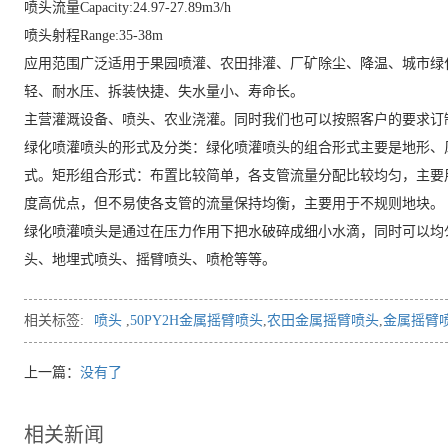
喷头流量Capacity:24.97-27.89m3/h
喷头射程Range:35-38m
应用范围广泛适用于果园喷灌、农田排灌、厂矿除尘、降温、城市绿
轻、耐水压、拆装快捷、失水量小、寿命长。
主营灌溉设备、喷头、农业浇灌。同时我们也可以按照客户的要求订
绿化喷灌喷头的形式及分类：绿化喷灌喷头的组合形式主要是地形、
式。矩形组合形式：布置比较简单，各支管流量分配比较均匀，主要
度高优点，但不易使各支管的流量保持均衡，主要用于不规则地块。
绿化喷灌喷头是通过在压力作用下把水破碎成细小水滴，同时可以均
头、地埋式喷头、摇臂喷头、喷枪等等。
相关标签:
喷头
,
50PY2H金属摇臂喷头
,
农田金属摇臂喷头
,
金属摇臂
上一篇：
没有了
相关新闻