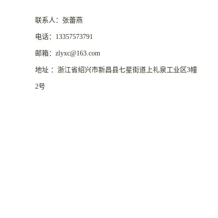
联系人：张蕾燕
电话：13357573791
邮箱：zlyxc@163.com
地址 ：浙江省绍兴市新昌县七星街道上礼泉工业区3幢
2号