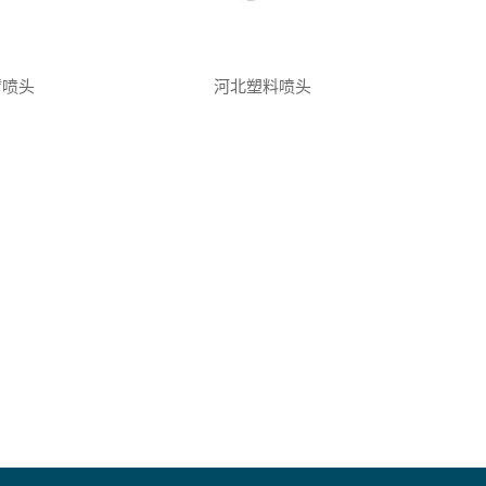
臂喷头
河北塑料喷头