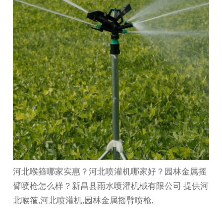
河北喉箍哪家实惠？河北喷灌机哪家好？园林金属摇
臂喷枪怎么样？新昌县雨水喷灌机械有限公司 提供河
北喉箍,河北喷灌机,园林金属摇臂喷枪,